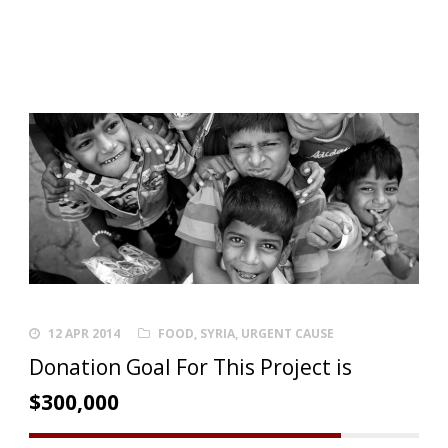
12 APR 2014
FOOD
,
SYRIA
,
URGENT CAUSE
Donation Goal For This Project is
$300,000