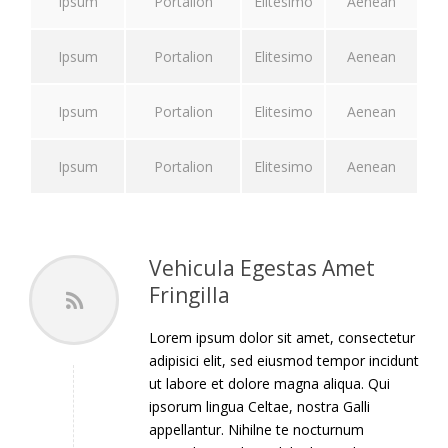
Ipsum
Portalion
Elitesimo
Aenean
Ipsum
Portalion
Elitesimo
Aenean
Ipsum
Portalion
Elitesimo
Aenean
Ipsum
Portalion
Elitesimo
Aenean
Vehicula Egestas Amet
Fringilla
Lorem ipsum dolor sit amet, consectetur
adipisici elit, sed eiusmod tempor incidunt
ut labore et dolore magna aliqua. Qui
ipsorum lingua Celtae, nostra Galli
appellantur. Nihilne te nocturnum